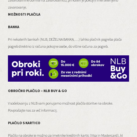
zavarovalnine obrnite na zavarovalnico, pri kateri je pokojni imel sklenjeno
zavarovanje.
MOŽNOSTI PLAČILA
BANKA
Pri nekaterih bankah (NLB, DEŽELNA BANKA, …) lahko plačnik pogreba plača
pogreb direktno iz računa pokojne osebe, do višine računa za pogreb.
OBROČNO PLAČILO – NLB BUY & GO
V sodelovanju z NLB vam ponujamo možnost plačila storitve na obroke.
Povprašajte nas za več informacij.
PLAČILO S KARTICO
Plačilo na obroke je možno za imetnike kreditnih kartic (Visa in Mastercard), ki