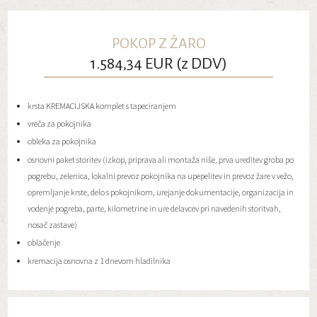
POKOP Z ŽARO
1.584,34 EUR (z DDV)
krsta KREMACIJSKA komplet s tapeciranjem
vreča za pokojnika
obleka za pokojnika
osnovni paket storitev (izkop, priprava ali montaža niše, prva ureditev groba po
pogrebu, zelenica, lokalni prevoz pokojnika na upepelitev in prevoz žare v vežo,
opremljanje krste, delo s pokojnikom, urejanje dokumentacije, organizacija in
vodenje pogreba, parte, kilometrine in ure delavcev pri navedenih storitvah,
nosač zastave)
oblačenje
kremacija osnovna z 1 dnevom hladilnika