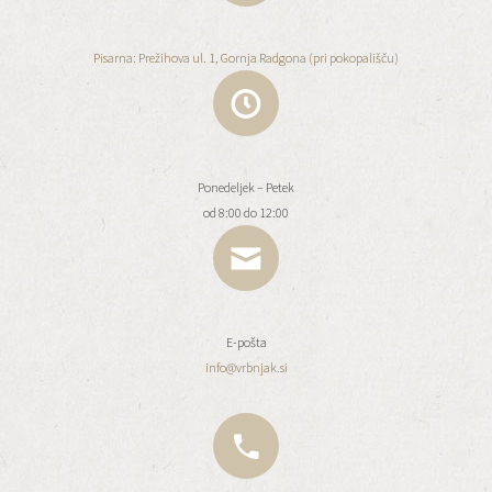
Pisarna: Prežihova ul. 1, Gornja Radgona (pri pokopališču)
Ponedeljek – Petek
od 8:00 do 12:00
E-pošta
info@vrbnjak.si