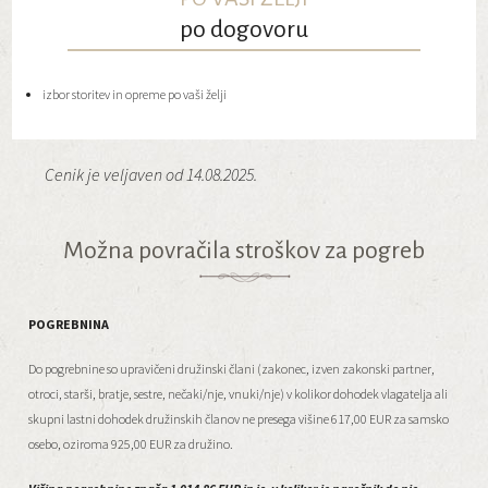
po dogovoru
izbor storitev in opreme po vaši želji
Cenik je veljaven od 14.08.2025.
Možna povračila stroškov za pogreb
POGREBNINA
Do pogrebnine so upravičeni družinski člani (zakonec, izven zakonski partner,
otroci, starši, bratje, sestre, nečaki/nje, vnuki/nje) v kolikor dohodek vlagatelja ali
skupni lastni dohodek družinskih članov ne presega višine 617,00 EUR za samsko
osebo, oziroma 925,00 EUR za družino.