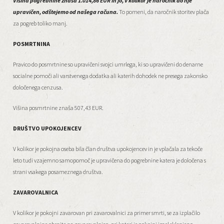
Višina pogrebnine znaša 1.014,86 EUR in jo, v kolikor je naročnik do nje
upravičen, odštejemo od našega računa.
To pomeni, da naročnik storitev plača
za pogreb toliko manj.
POSMRTNINA
Pravico do posmrtnine so upravičeni svojci umrlega, ki so upravičeni do denarne
socialne pomoči ali varstvenega dodatka ali katerih dohodek ne presega zakonsko
določenega cenzusa.
Višina posmrtnine znaša 507,43 EUR.
DRUŠTVO UPOKOJENCEV
V kolikor je pokojna oseba bila član društva upokojencev in je vplačala za tekoče
leto tudi vzajemno samopomoč je upravičena do pogrebnine katera je določena s
strani vsakega posameznega društva.
ZAVAROVALNICA
V kolikor je pokojni zavarovan pri zavarovalnici za primer smrti, se za izplačilo