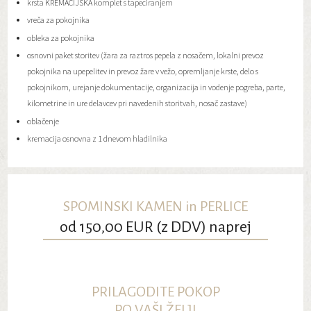
krsta KREMACIJSKA komplet s tapeciranjem
vreča za pokojnika
obleka za pokojnika
osnovni paket storitev (žara za raztros pepela z nosačem, lokalni prevoz
pokojnika na upepelitev in prevoz žare v vežo, opremljanje krste, delo s
pokojnikom, urejanje dokumentacije, organizacija in vodenje pogreba, parte,
kilometrine in ure delavcev pri navedenih storitvah, nosač zastave)
oblačenje
kremacija osnovna z 1 dnevom hladilnika
SPOMINSKI KAMEN in PERLICE
od 150,00 EUR (z DDV) naprej
PRILAGODITE POKOP
PO VAŠI ŽELJI