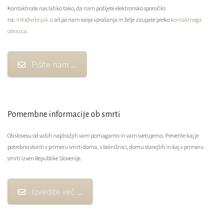
Kontaktirate nas lahko tako, da nam pošljete elektronsko sporočilo
na:
info@vrbnjak.si
ali pa nam svoja vprašanja in želje zaupate preko
kontaktnega
obrazca
.
Pišite nam ...
Pomembne informacije ob smrti
Ob slovesu od vaših najdražjih vam pomagamo in vam svetujemo. Preverite kaj je
potrebno storiti v primeru smrti doma, v bolnišnici, domu starejših in kaj v primeru
smrti izven Republike Slovenije.
Izvedite več ...