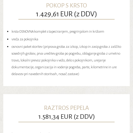
POKOP S KRSTO
1.429,61 EUR (z DDV)
krsta OSNOVNA komplet s tapeciranjem, pregrinjalom in križcem
vreča za pokojnika
osnovni paket storitev (priprava groba za izkop, izkop in zasip groba z zaščito
sosednjih grobov, prva ureditev groba po pogrebu, oblaganje groba z umetno
travo, lokalni prevoz pokojnika v vežo, delo s pokojnikom, urejanje
dokumentacije, organizacija in vodenje pogreba, parte, kilometrine in ure
delavcev pri navedenih storitvah, nosač zastave)
RAZTROS PEPELA
1.581,34 EUR (z DDV)