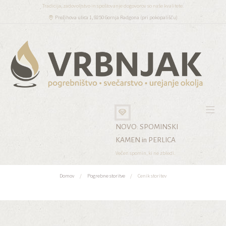
Tradicija, zadovoljstvo in spoštovanje dogovorov so naše kvalitete.
Prežihova ulica 1, 9250 Gornja Radgona (pri pokopališču)
NOVO: SPOMINSKI
KAMEN in PERLICA
Večen spomin, ki ne zbledi.
Domov
Pogrebne storitve
Cenik storitev