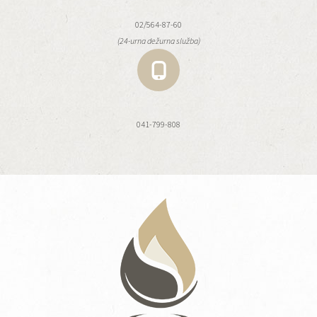
02/564-87-60
(24-urna dežurna služba)
041-799-808