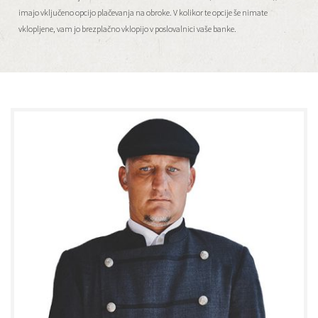
imajo vključeno opcijo plačevanja na obroke. V kolikor te opcije še nimate
vklopljene, vam jo brezplačno vklopijo v poslovalnici vaše banke.