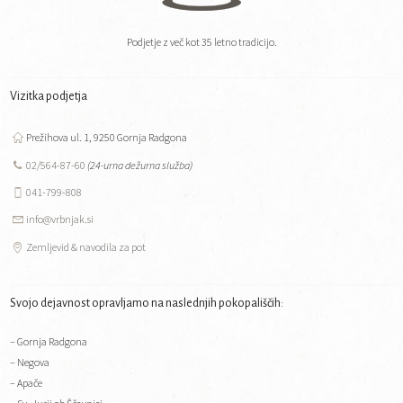
Podjetje z več kot 35 letno tradicijo.
Vizitka podjetja
Prežihova ul. 1, 9250 Gornja Radgona
02/564-87-60
(24-urna dežurna služba)
041-799-808
info@vrbnjak.si
Zemljevid & navodila za pot
Svojo dejavnost opravljamo na naslednjih pokopališčih:
– Gornja Radgona
– Negova
– Apače