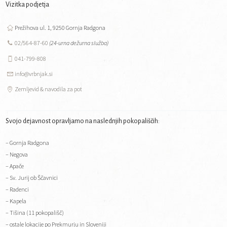
Vizitka podjetja
Prežihova ul. 1, 9250 Gornja Radgona
02/564-87-60
(24-urna dežurna služba)
041-799-808
info@vrbnjak.si
Zemljevid & navodila za pot
Svojo dejavnost opravljamo na naslednjih pokopališčih:
– Gornja Radgona
– Negova
– Apače
– Sv. Jurij ob Ščavnici
– Radenci
– Kapela
– Tišina (11 pokopališč)
– ostale lokacije po Prekmurju in Sloveniji