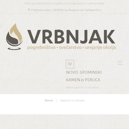
Tradicija, zadovoljstvo in spoštovanje dogovorov so naše kvalitete.
Prežihova ulica 1, 9250 Gornja Radgona (pri pokopališču)
NOVO: SPOMINSKI
KAMEN in PERLICA
Večen spomin, ki ne zbledi.
Domov
Spomini in zahvale